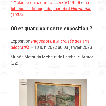
re
1
classe du paquebot
Liberté
(1950)
et
un
tableau d’affichage du paquebot
Normandie
(1935)
.
Où et quand voir cette exposition ?
Exposition
Paquebots, à la croisée des arts
décoratifs
–
18 juin 2022 au 08 janvier 2023
Musée Mathurin Méheut de Lamballe-Armor
(22)